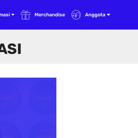
masi
Merchandise
Anggota
ASI