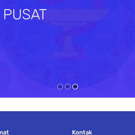
I PUSAT
s
mat
Kontak