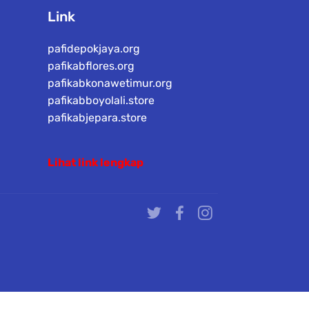
Link
pafidepokjaya.org
pafikabflores.org
pafikabkonawetimur.org
pafikabboyolali.store
pafikabjepara.store
Lihat link lengkap