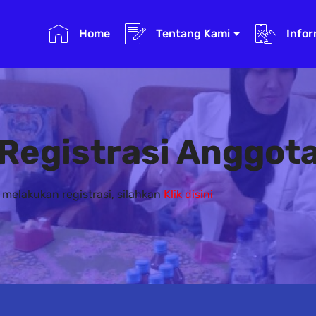
Home
Tentang Kami
Infor
Registrasi Anggot
 melakukan registrasi, silahkan
Klik disini