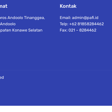
mat
Kontak
Poros Andoolo Tinanggea,
Email:
admin@pafi.id
 Andoolo
Telp: +62 81858284462
paten Konawe Selatan
Fax: 021 – 8284462
ved